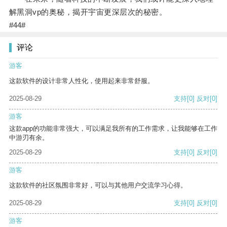
解黑洞vp的奥秘，揭开宇宙更深层次的秘密。
#44#
评论
游客
这款软件的设计非常人性化，使用起来非常舒服。
2025-08-29
支持
[0]
反对
[0]
游客
这款app的功能非常强大，可以满足我所有的工作需求，让我能够在工作
中游刃有余。
2025-08-29
支持
[0]
反对
[0]
游客
这款软件的社区氛围非常好，可以与其他用户交流学习心得。
2025-08-29
支持
[0]
反对
[0]
游客