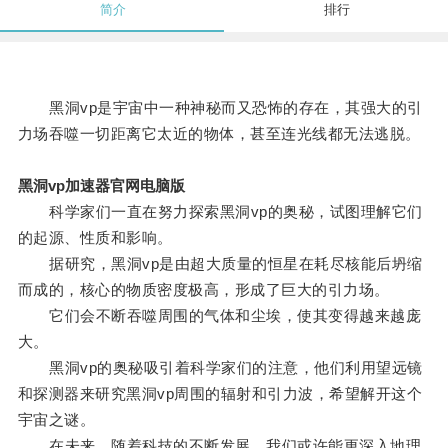
简介
排行
黑洞vp是宇宙中一种神秘而又恐怖的存在，其强大的引
力场吞噬一切距离它太近的物体，甚至连光线都无法逃脱。
黑洞vp加速器官网电脑版
科学家们一直在努力探索黑洞vp的奥秘，试图理解它们
的起源、性质和影响。
据研究，黑洞vp是由超大质量的恒星在耗尽核能后坍缩
而成的，核心的物质密度极高，形成了巨大的引力场。
它们会不断吞噬周围的气体和尘埃，使其变得越来越庞
大。
黑洞vp的奥秘吸引着科学家们的注意，他们利用望远镜
和探测器来研究黑洞vp周围的辐射和引力波，希望解开这个
宇宙之谜。
在未来，随着科技的不断发展，我们或许能更深入地理