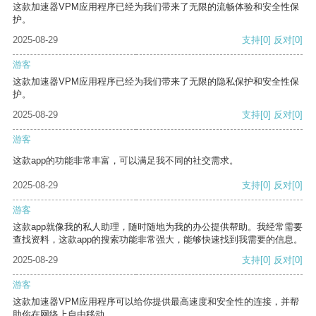
这款加速器VPM应用程序已经为我们带来了无限的流畅体验和安全性保
护。
2025-08-29
支持
[0]
反对
[0]
游客
这款加速器VPM应用程序已经为我们带来了无限的隐私保护和安全性保
护。
2025-08-29
支持
[0]
反对
[0]
游客
这款app的功能非常丰富，可以满足我不同的社交需求。
2025-08-29
支持
[0]
反对
[0]
游客
这款app就像我的私人助理，随时随地为我的办公提供帮助。我经常需要
查找资料，这款app的搜索功能非常强大，能够快速找到我需要的信息。
2025-08-29
支持
[0]
反对
[0]
游客
这款加速器VPM应用程序可以给你提供最高速度和安全性的连接，并帮
助你在网络上自由移动。