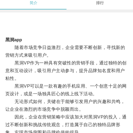
简介
排行
黑洞app
随着市场竞争日益激烈，企业需要不断创新，寻找新的
营销方式来吸引用户。
黑洞VP作为一种具有突破性的营销手段，通过独特的创
意和互动设计，吸引用户主动参与，提升品牌知名度和用户
粘性。
黑洞VP可以是一款有趣的手机应用、一个创意十足的网
页设计，或是一场独具匠心的线上线下活动。
无论形式如何，关键在于能够引发用户的兴趣和共鸣，
让企业在激烈的市场竞争中脱颖而出。
因此，企业在营销策略中应该加大对黑洞VP的投入，通
过不断创新和挑战传统观念，打造属于自己的独特品牌形
象，实现市场突围和品牌价值的提升。