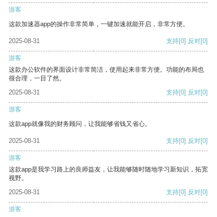
游客
这款加速器app的操作非常简单，一键加速就能开启，非常方便。
2025-08-31
支持
[0]
反对
[0]
游客
这款办公软件的界面设计非常简洁，使用起来非常方便。功能的布局也
很合理，一目了然。
2025-08-31
支持
[0]
反对
[0]
游客
这款app就像我的财务顾问，让我能够省钱又省心。
2025-08-31
支持
[0]
反对
[0]
游客
这款app是我学习路上的良师益友，让我能够随时随地学习新知识，拓宽
视野。
2025-08-31
支持
[0]
反对
[0]
游客