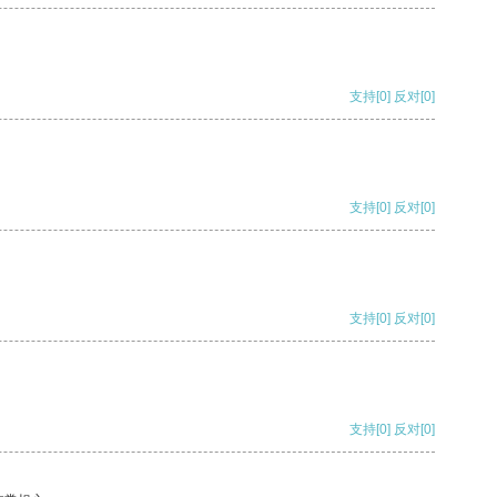
支持
[0]
反对
[0]
支持
[0]
反对
[0]
支持
[0]
反对
[0]
支持
[0]
反对
[0]