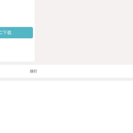
PC下载
排行