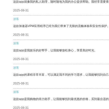
这款app就像我的私人助理，随时随地为我的办公提供帮助。我经常需要查
2025-08-31
游客
这款加速器VPM应用程序已经为我们带来了无限的流畅体验和安全性保护
2025-08-31
游客
这款app是我娱乐的好帮手，让我能够放松身心，享受美好时光。
2025-08-31
游客
这款app的课程非常丰富，可以满足我不同的学习需求，让我能够找到自
2025-08-31
游客
这款app是我购物的得力助手，让我能够找到最优惠的价格，买到最合适
2025-08-31