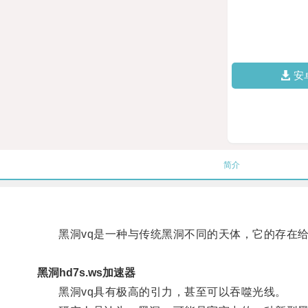
安
简介
黑洞vq是一种与传统黑洞不同的天体，它的存在给
黑洞hd7s.ws加速器
黑洞vq具有极高的引力，甚至可以吞噬光线。