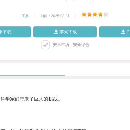
工具
|
时间：2025-08-31
|
卓下载
苹果下载
安卓市场，安全绿色
科学家们带来了巨大的挑战。