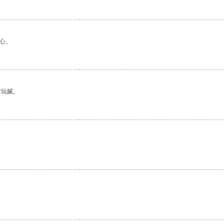
心。
有玩腻。