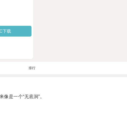
PC下载
排行
像是一个“无底洞”。