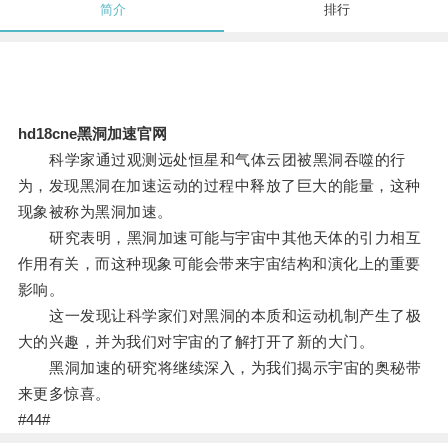
简介
排行
hd18cne黑洞加速官网
科学家通过观测远处恒星和气体云团被黑洞吞噬的行
为，发现黑洞在加速运动的过程中释放了巨大的能量，这种
现象被称为黑洞加速。
研究表明，黑洞加速可能与宇宙中其他天体的引力相互
作用有关，而这种现象可能会带来宇宙结构和演化上的重要
影响。
这一发现让科学家们对黑洞的本质和运动机制产生了极
大的兴趣，并为我们对宇宙的了解打开了新的大门。
黑洞加速的研究将继续深入，为我们揭示宇宙的奥秘带
来更多惊喜。
#44#