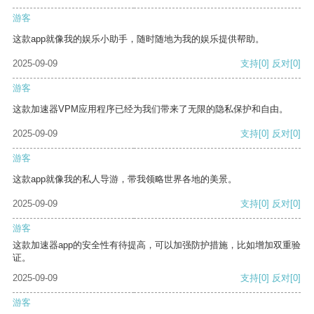
游客
这款app就像我的娱乐小助手，随时随地为我的娱乐提供帮助。
2025-09-09
支持
[0]
反对
[0]
游客
这款加速器VPM应用程序已经为我们带来了无限的隐私保护和自由。
2025-09-09
支持
[0]
反对
[0]
游客
这款app就像我的私人导游，带我领略世界各地的美景。
2025-09-09
支持
[0]
反对
[0]
游客
这款加速器app的安全性有待提高，可以加强防护措施，比如增加双重验
证。
2025-09-09
支持
[0]
反对
[0]
游客