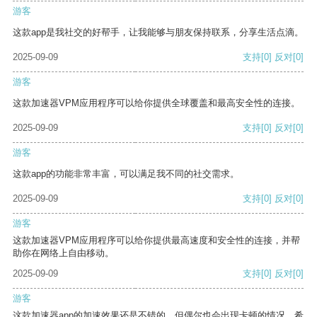
游客
这款app是我社交的好帮手，让我能够与朋友保持联系，分享生活点滴。
2025-09-09
支持
[0]
反对
[0]
游客
这款加速器VPM应用程序可以给你提供全球覆盖和最高安全性的连接。
2025-09-09
支持
[0]
反对
[0]
游客
这款app的功能非常丰富，可以满足我不同的社交需求。
2025-09-09
支持
[0]
反对
[0]
游客
这款加速器VPM应用程序可以给你提供最高速度和安全性的连接，并帮
助你在网络上自由移动。
2025-09-09
支持
[0]
反对
[0]
游客
这款加速器app的加速效果还是不错的，但偶尔也会出现卡顿的情况，希