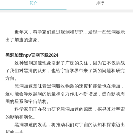
简介
排行
近年来，科学家们通过观测和研究，发现一些黑洞显示
出了加速的迹象。
黑洞加速npv官网下载2024
这种黑洞加速现象引起了广泛的关注，因为它不仅挑战
了我们对黑洞的认知，也给宇宙学界带来了新的问题和研究
方向。
黑洞加速意味着黑洞吸收物质的速度和能量也在增加，
这可能会导致黑洞的质量和引力作用不断增强，进而影响周
围的星系和宇宙结构。
科学家们正在努力研究黑洞加速的原因，探寻其对宇宙
的影响和演化。
黑洞加速的发现，将推动我们对宇宙的认知和探索迈出
新的一步。