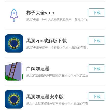
梯子大全vp-n
下载
黑洞VP是一种引人入胜的视觉效果，在科幻作品中经常出现。本
黑洞vpn破解版下载
下载
黑洞VP是宇宙中一个神秘而又引人遐想的存在，科学家们正致
白鲸加速器
下载
黑洞加速是指黑洞周围物质在引力作用下加速运动的现象，这种
黑洞加速器安卓版
下载
黑洞一直以来都是宇宙中神秘而令人着迷的存在，而最新研究表