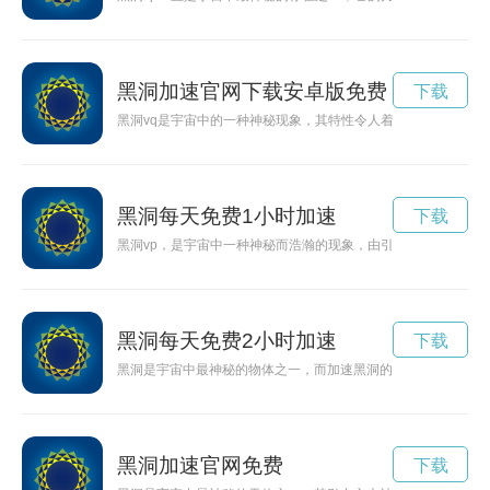
黑洞加速官网下载安卓版免费
下载
黑洞vq是宇宙中的一种神秘现象，其特性令人着迷。
黑洞每天免费1小时加速
下载
黑洞vp，是宇宙中一种神秘而浩瀚的现象，由引力塌缩形成的。
黑洞每天免费2小时加速
下载
黑洞是宇宙中最神秘的物体之一，而加速黑洞的现象正在引起科
黑洞加速官网免费
下载