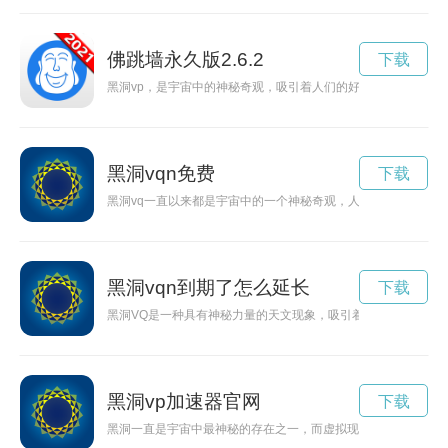
佛跳墙永久版2.6.2
下载
黑洞vp，是宇宙中的神秘奇观，吸引着人们的好奇心。本文将带
黑洞vqn免费
下载
黑洞vq一直以来都是宇宙中的一个神秘奇观，人们对它充满了好
黑洞vqn到期了怎么延长
下载
黑洞VQ是一种具有神秘力量的天文现象，吸引着科学家和天文
黑洞vp加速器官网
下载
黑洞一直是宇宙中最神秘的存在之一，而虚拟现实技术的发展为