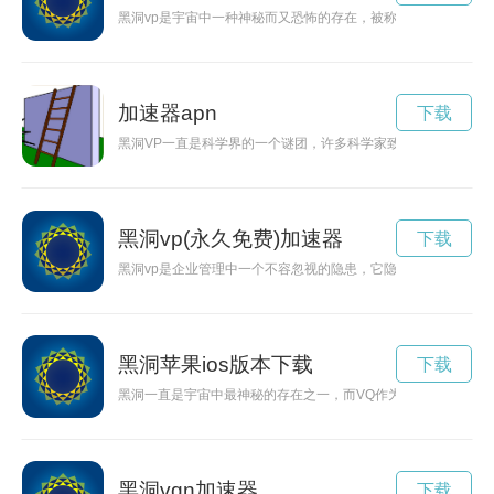
黑洞vp是宇宙中一种神秘而又恐怖的存在，被称作“宇宙中的吞
加速器apn
下载
黑洞VP一直是科学界的一个谜团，许多科学家致力于研究其产生
黑洞vp(永久免费)加速器
下载
黑洞vp是企业管理中一个不容忽视的隐患，它隐藏在各个角落，
黑洞苹果ios版本下载
下载
黑洞一直是宇宙中最神秘的存在之一，而VQ作为黑洞研究领域
黑洞vqn加速器
下载