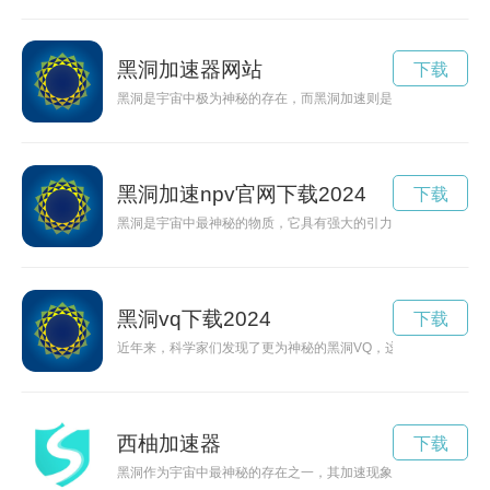
黑洞加速器网站
下载
黑洞是宇宙中极为神秘的存在，而黑洞加速则是一种更加奇特的
黑洞加速npv官网下载2024
下载
黑洞是宇宙中最神秘的物质，它具有强大的引力，吞噬一切。而
黑洞vq下载2024
下载
近年来，科学家们发现了更为神秘的黑洞VQ，这种黑洞给人们
西柚加速器
下载
黑洞作为宇宙中最神秘的存在之一，其加速现象一直是科学家们